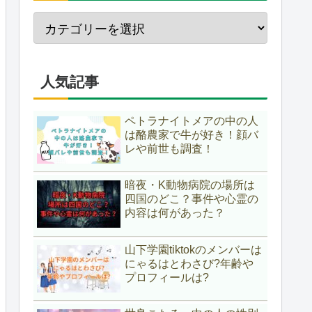
人気記事
ペトラナイトメアの中の人
は酪農家で牛が好き！顔バ
レや前世も調査！
暗夜・K動物病院の場所は
四国のどこ？事件や心霊の
内容は何があった？
山下学園tiktokのメンバーは
にゃるはとわさび?年齢や
プロフィールは?