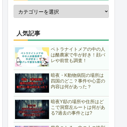
人気記事
ペトラナイトメアの中の人
は酪農家で牛が好き！顔バ
レや前世も調査！
暗夜・K動物病院の場所は
四国のどこ？事件や心霊の
内容は何があった？
暗夜Y邸の場所や住所はど
こで洞窟左ルートは何があ
る?過去の事件とは?