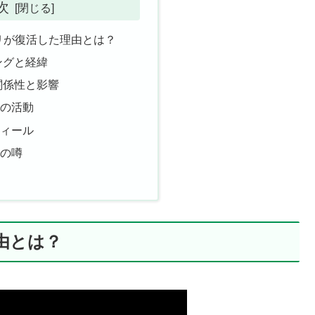
次
リが復活した理由とは？
ングと経緯
関係性と影響
中の活動
フィール
女の噂
由とは？