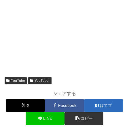
YouTube
YouTuber
シェアする
X
Facebook
はてブ
LINE
コピー