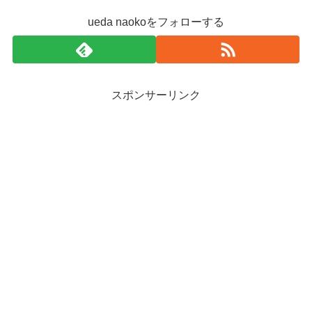
ueda naokoをフォローする
スポンサーリンク