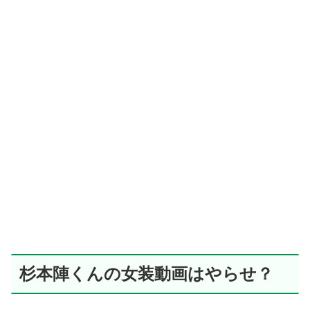
杉本陣くんの女装動画はやらせ？