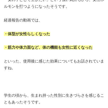
ルモンを打つようになったそうです。
経過報告の動画では、
・体型が女性らしくなった
・筋力や体力面など、体の機能も女性に近くなった
といった、使用後に感じた効果についてもお話されていま
すね。
学生の頃から、生まれ持った性別に生きづらさを感じるこ
ともあったそうです。