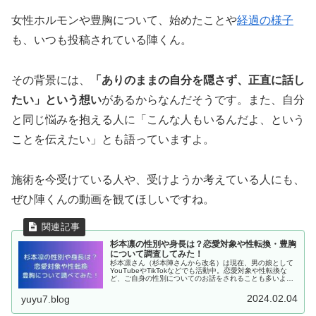
女性ホルモンや豊胸について、始めたことや
経過の様子
も、いつも投稿されている陣くん。
その背景には、
「ありのままの自分を隠さず、正直に話し
たい」という想い
があるからなんだそうです。また、自分
と同じ悩みを抱える人に「こんな人もいるんだよ、という
ことを伝えたい」とも語っていますよ。
施術を今受けている人や、受けようか考えている人にも、
ぜひ陣くんの動画を観てほしいですね。
杉本凛の性別や身長は？恋愛対象や性転換・豊胸
について調査してみた！
杉本凛さん（杉本陣さんから改名）は現在、男の娘として
YouTubeやTikTokなどでも活動中。恋愛対象や性転換な
ど、ご自身の性別についてのお話をされることも多いよう
です。そこで、杉本凛さんを大調査！身長などのプロフィ
ールから、恋愛対象、性転換など性別に関する事について
2024.02.04
yuyu7.blog
も調べてきました。