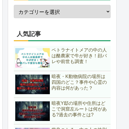
人気記事
ペトラナイトメアの中の人
は酪農家で牛が好き！顔バ
レや前世も調査！
暗夜・K動物病院の場所は
四国のどこ？事件や心霊の
内容は何があった？
暗夜Y邸の場所や住所はど
こで洞窟左ルートは何があ
る?過去の事件とは?