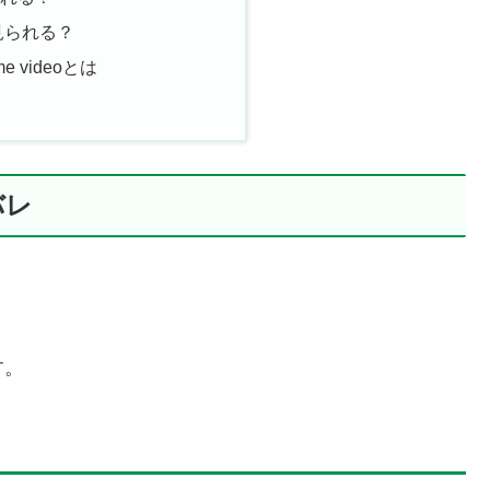
見られる？
e videoとは
バレ
す。