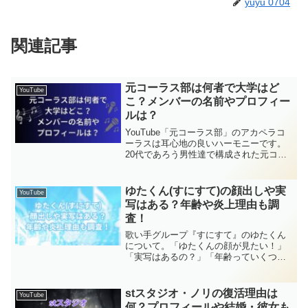
yuyu 0704
関連記事
元コーラス部は何者で大学はど
YouTube
こ？メンバーの名前やプロフィー
ルは？
YouTube「元コーラス部」のアカペラコ
ーラスは耳心地の良いハーモニーです。
20代であろう男性達で構成された元コー
ラス部の動画ですが、そのメンバー、彼
らの大学、名前、プロフィールが気にな
りますよね。そこで今回は、元コーラス
ゆたくん(すにすて)の顔出しや実
YouTube
部のメンバー、大学、名前、プロフィー
写はある？年齢や炎上理由も調
ルなどを調査してみました。
査！
歌い手グループ『すにすて』のゆたくん
について。「ゆたくんの顔が見たい！」
「実写はあるの？」「年齢っていくつな
の？」そんな疑問から、ちょっと気にな
る炎上騒動の真相まで調べてきました！
さらに、前に所属していた『まぎすと』
stスタジオ・ノリの復活理由は
YouTube
からの脱退理由や、大好きな『すとぷ
何？プロフィールや結婚・彼女も