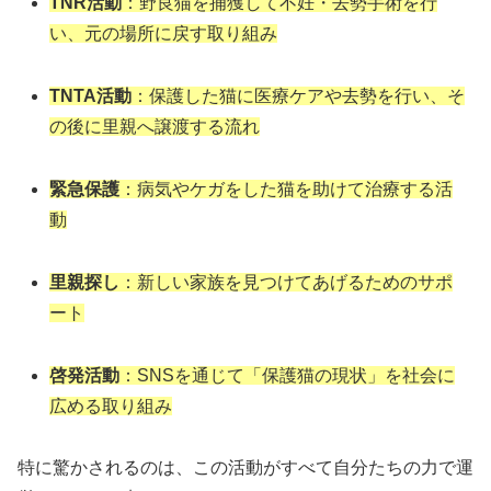
TNR活動
：野良猫を捕獲して不妊・去勢手術を行
い、元の場所に戻す取り組み
TNTA活動
：保護した猫に医療ケアや去勢を行い、そ
の後に里親へ譲渡する流れ
緊急保護
：病気やケガをした猫を助けて治療する活
動
里親探し
：新しい家族を見つけてあげるためのサポ
ート
啓発活動
：SNSを通じて「保護猫の現状」を社会に
広める取り組み
特に驚かされるのは、この活動がすべて自分たちの力で運