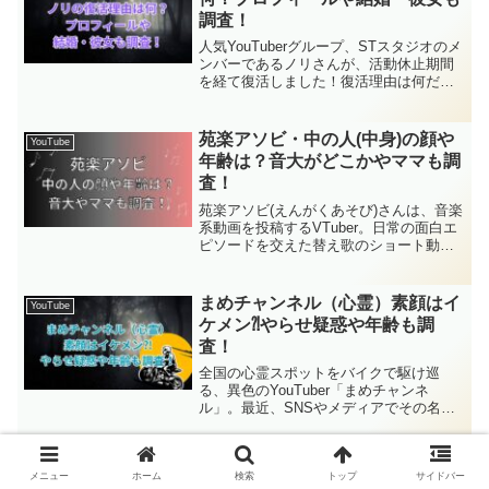
り』との関係についても詳しくお話しし
調査！
ますね。
人気YouTuberグループ、STスタジオのメ
ンバーであるノリさんが、活動休止期間
を経て復活しました！復活理由は何だっ
たのか、結婚や彼女についても、気にな
っている人が多いようです。この記事で
は、ノリさんの復活理由や、ファンが気
苑楽アソビ・中の人(中身)の顔や
YouTube
になる結婚や彼...
年齢は？音大がどこかやママも調
査！
苑楽アソビ(えんがくあそび)さんは、音楽
系動画を投稿するVTuber。日常の面白エ
ピソードを交えた替え歌のショート動画
が人気の活動者です。また、音大生とい
うことでどこの音大なのか等、中の人が
気になりますね。苑楽アソビさんの音大
まめチャンネル（心霊）素顔はイ
YouTube
生である中の人や、ママについて等アソ
ケメン⁈やらせ疑惑や年齢も調
ビさんの魅力に迫っていきますよ。
査！
全国の心霊スポットをバイクで駆け巡
る、異色のYouTuber「まめチャンネ
ル」。最近、SNSやメディアでその名を
目にする機会が増え、「まめチャンネ
ル」「心霊」「顔」「やらせ」といった
キーワードで検索する人も少なくありま
コーラのこだわり・はなは金持ち
YouTube
せん。この記事では、多...
メニュー
ホーム
検索
トップ
サイドバー
で彼氏持ち?昔の炎上や嫌いの理