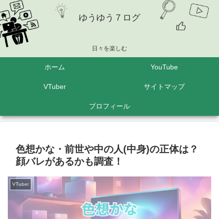
ゆうゆう７ログ
日々を楽しむ
ホーム
YouTube
VTuber
サイトマップ
プロフィール
色想かな・前世や中の人(中身)の正体は？
顔バレがあるかも調査！
VTuber