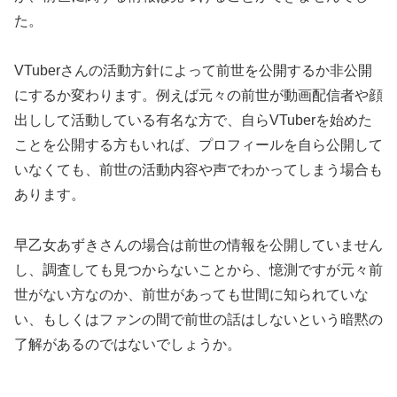
た。
VTuberさんの活動方針によって前世を公開するか非公開
にするか変わります。例えば元々の前世が動画配信者や顔
出しして活動している有名な方で、自らVTuberを始めた
ことを公開する方もいれば、プロフィールを自ら公開して
いなくても、前世の活動内容や声でわかってしまう場合も
あります。
早乙女あずきさんの場合は前世の情報を公開していません
し、調査しても見つからないことから、憶測ですが元々前
世がない方なのか、前世があっても世間に知られていな
い、もしくはファンの間で前世の話はしないという暗黙の
了解があるのではないでしょうか。