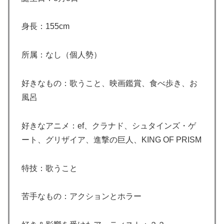
身長：155cm
所属：なし（個人勢）
好きなもの：歌うこと、映画鑑賞、食べ歩き、お
風呂
好きなアニメ：ef、クラナド、シュタインズ・ゲ
ート、グリザイア、進撃の巨人、KING OF PRISM
特技：歌うこと
苦手なもの：アクションとホラー