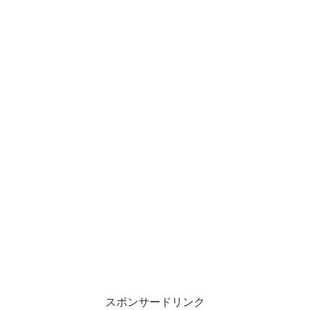
スポンサードリンク