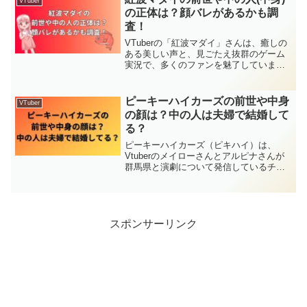
VTuber
ったのか、気になる情報をリサーチして
の正体は？顔バレがあるかも調
きましたよ。
査！
VTuberの「紅波マダイ」さんは、癒しの
ある美しい声と、見ごたえ抜群のゲーム
実況で、多くのファンを魅了していま
す。本記事では、紅波マダイさんのプロ
フィールはもちろん、話題の「前世」や
「中の人」の素顔、さらには噂される
ピーキーハイカーズの前世や中身
VTuber
「顔バレ」情報まで、気になる点を詳し
の顔は？中の人は夫婦で結婚して
く解説します。
る？
ピーキーハイカーズ（ピキハイ）は、
Vtuberのメイローさんとアルピナさんが
群馬県と演劇について発信しているチャ
ンネルです。このお2人には前世はある？
中の人はどんな人？お2人は夫婦で結婚さ
れている？ピーキーハイカーズのお2人に
ついて、前世や中身（中の人）、2人は夫
婦なのかといった内容について調べてみ
スポンサーリンク
ました。