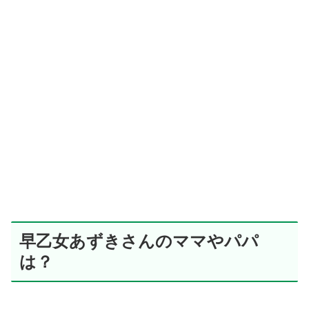
早乙女あずきさんのママやパパ
は？