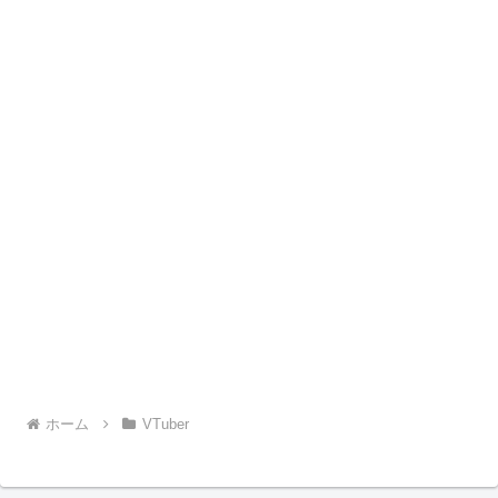
ホーム
VTuber