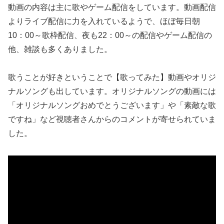
動画の内容は主に歌やゲーム配信をしています。動画配信
よりライブ配信に力を入れているようで、ほぼ毎日朝
10：00～歌枠配信、夜も22：00～の配信やゲーム配信の
他、雑談も多くありました。
歌うことが好きということで【歌ってみた】動画やオリジ
ナルソングも出しています。オリジナルソングの動画には
「オリジナルソングおめでとうございます」や「素敵な歌
ですね」など視聴者さんからのコメントが寄せられていま
した。