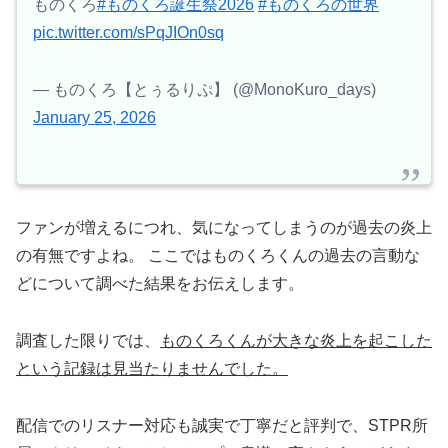
ものくろ
#ものくろ誕生祭2026
#ものくろの世界
pic.twitter.com/sPqJIOn0sq
— ものくろ【とぅるりぷ】 (@MonoKuro_days)
January 25, 2026
ファンが増えるにつれ、気になってしまうのが過去の炎上
の有無ですよね。 ここではものくろくんの過去の言動な
どについて調べた結果をお伝えします。
調査した限りでは、
ものくろくんが大きな炎上を起こした
という記録は見当たりませんでした。
配信でのリスナー対応も誠実で丁寧だと評判で、STPR所