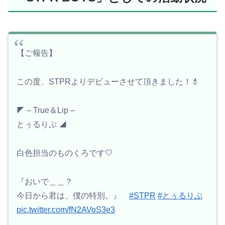
【ご報告】
この度、STPRよりデビューさせて頂きました！💄
◤ – True＆Lip –
とぅるりぷ ◢
白色担当のものくろです🤍
『おいで＿＿？
今日から君は、僕の特別。』
#STPR
#とぅるりぷ
pic.twitter.com/fN2AVoS3e3