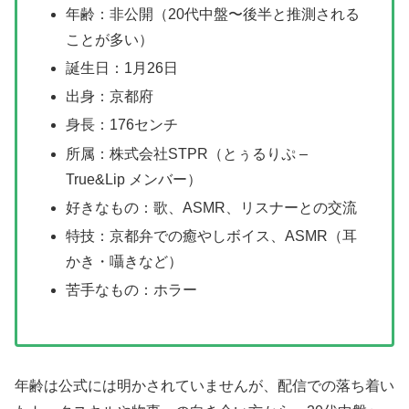
年齢：非公開（20代中盤〜後半と推測される
ことが多い）
誕生日：1月26日
出身：京都府
身長：176センチ
所属：株式会社STPR（とぅるりぷ –
True&Lip メンバー）
好きなもの：歌、ASMR、リスナーとの交流
特技：京都弁での癒やしボイス、ASMR（耳
かき・囁きなど）
苦手なもの：ホラー
年齢は公式には明かされていませんが、配信での落ち着い