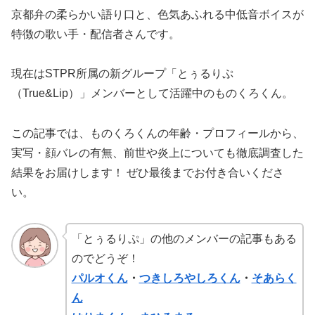
京都弁の柔らかい語り口と、色気あふれる中低音ボイスが
特徴の歌い手・配信者さんです。
現在はSTPR所属の新グループ「とぅるりぷ
（True&Lip）」メンバーとして活躍中のものくろくん。
この記事では、ものくろくんの年齢・プロフィールから、
実写・顔バレの有無、前世や炎上についても徹底調査した
結果をお届けします！ ぜひ最後までお付き合いくださ
い。
「とぅるりぷ」
の他のメンバーの記事もある
のでどうぞ！
パルオくん
・
つきしろやしろくん
・
そあらく
ん