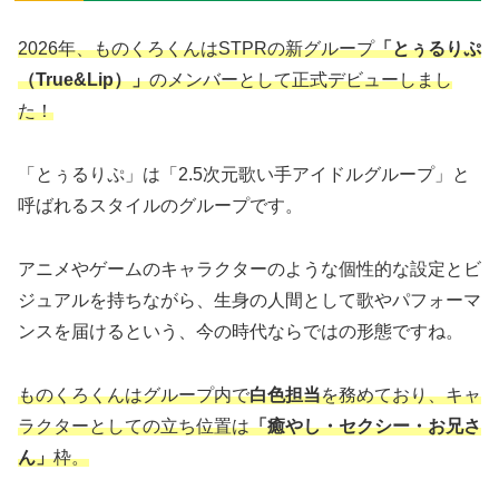
2026年、ものくろくんはSTPRの新グループ
「とぅるりぷ
（True&Lip）」
のメンバーとして正式デビューしまし
た！
「とぅるりぷ」は「2.5次元歌い手アイドルグループ」と
呼ばれるスタイルのグループです。
アニメやゲームのキャラクターのような個性的な設定とビ
ジュアルを持ちながら、生身の人間として歌やパフォーマ
ンスを届けるという、今の時代ならではの形態ですね。
ものくろくんはグループ内で
白色担当
を務めており、キャ
ラクターとしての立ち位置は
「癒やし・セクシー・お兄さ
ん」
枠。