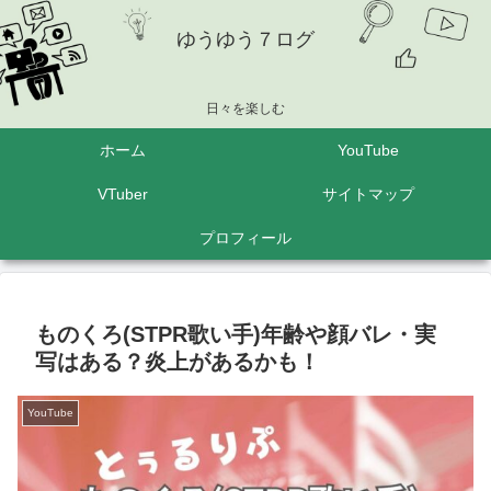
ゆうゆう７ログ
日々を楽しむ
ホーム
YouTube
VTuber
サイトマップ
プロフィール
ものくろ(STPR歌い手)年齢や顔バレ・実
写はある？炎上があるかも！
YouTube