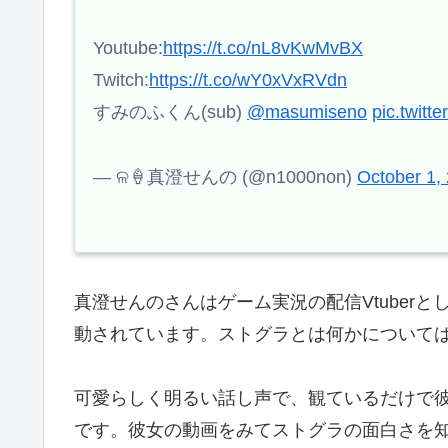
Youtube:
https://t.co/nL8vKwMvBX
Twitch:
https://t.co/wY0xVxRVdn
すみのふくん(sub)
@masumiseno
pic.twit
— ଳ🍦真澄せんの (@n1000non)
October 1,
真澄せんのさんはゲーム実況の配信Vtuber
動されています。ストグラとは何かについて
可愛らしく明るい話し声で、観ているだけで
です。彼女の動画をみてストグラの面白さを