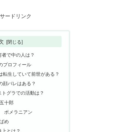
サードリンク
次
何者で中の人は？
のプロフィール
は転生していて前世がある？
の顔バレはある？
ストグラでの活動は？
せ五十郎
ナ ポメラニアン
つばめ
炎上とは？