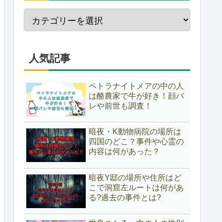
人気記事
ペトラナイトメアの中の人
は酪農家で牛が好き！顔バ
レや前世も調査！
暗夜・K動物病院の場所は
四国のどこ？事件や心霊の
内容は何があった？
暗夜Y邸の場所や住所はど
こで洞窟左ルートは何があ
る?過去の事件とは?