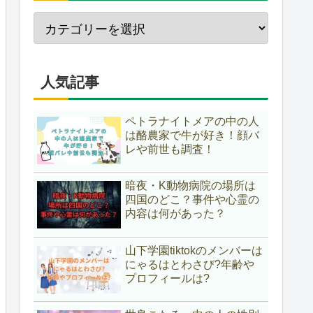
人気記事
ペトラナイトメアの中の人
は酪農家で牛が好き！顔バ
レや前世も調査！
暗夜・K動物病院の場所は
四国のどこ？事件や心霊の
内容は何があった？
山下学園tiktokのメンバーは
にゃるはとわさび?年齢や
プロフィールは?