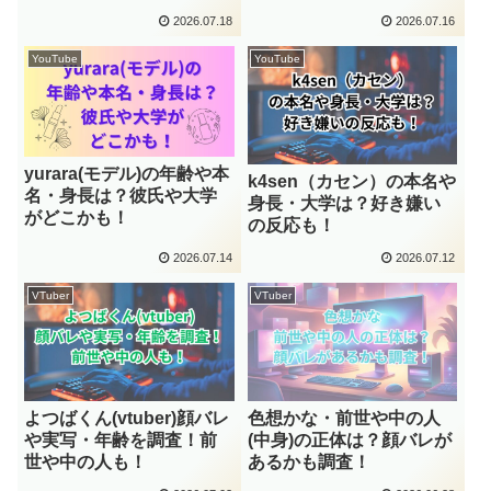
2026.07.18
2026.07.16
YouTube
YouTube
yurara(モデル)の年齢や本
k4sen（カセン）の本名や
名・身長は？彼氏や大学
身長・大学は？好き嫌い
がどこかも！
の反応も！
2026.07.14
2026.07.12
VTuber
VTuber
よつばくん(vtuber)顔バレ
色想かな・前世や中の人
や実写・年齢を調査！前
(中身)の正体は？顔バレが
世や中の人も！
あるかも調査！