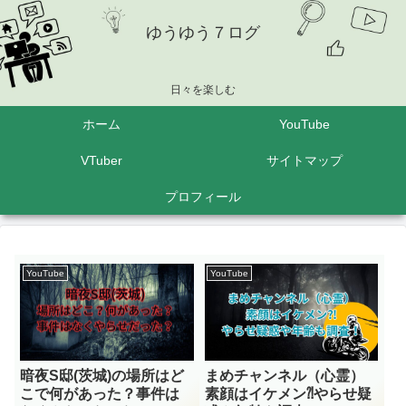
ゆうゆう７ログ
日々を楽しむ
ホーム
YouTube
VTuber
サイトマップ
プロフィール
YouTube
YouTube
暗夜S邸(茨城)の場所はど
まめチャンネル（心霊）
こで何があった？事件は
素顔はイケメン⁈やらせ疑