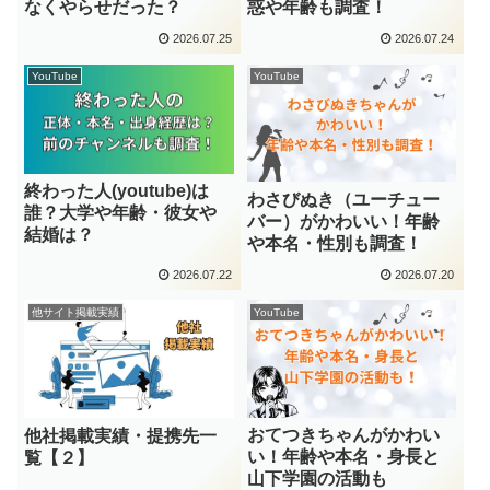
なくやらせだった？
惑や年齢も調査！
2026.07.25
2026.07.24
YouTube
YouTube
終わった人(youtube)は
わさびぬき（ユーチュー
誰？大学や年齢・彼女や
バー）がかわいい！年齢
結婚は？
や本名・性別も調査！
2026.07.22
2026.07.20
他サイト掲載実績
YouTube
おてつきちゃんがかわい
他社掲載実績・提携先一
い！年齢や本名・身長と
覧【２】
山下学園の活動も