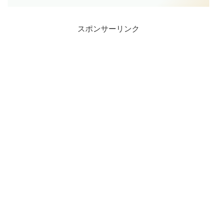
や年齢、そして過去に経験した事故やチ
ャンネル乗っ取り事件の真相まで、徹底
的に調査しました。この記事を読めば、
わた旅のことがわかりますよ。
スポンサーリンク