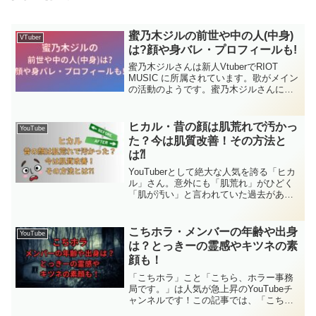
蜜乃木ジルの前世や中の人(中身)
VTuber
は?顔や身バレ・プロフィールも!
蜜乃木ジルさんは新人VtuberでRIOT
MUSIC に所属されています。歌がメイン
の活動のようです。蜜乃木ジルさんには
前世はあるのでしょうか？中の人（中
身）はどんな人なのでしょうか？お顔や
身バレも気になります。蜜乃木ジルさん
ヒカル・昔の顔は肌荒れで汚かっ
YouTube
の前世や中身・顔・身バレやプロフィー
た？今は肌質改善！その方法と
ルについて調べてみました。
は⁈
YouTuberとして絶大な人気を誇る「ヒカ
ル」さん。意外にも「肌荒れ」がひどく
「肌が汚い」と言われていた過去がある
そうです。本記事では、ヒカルさんの
「昔と今」の「顔」を比較しながら肌荒
れの実態や肌質改善の方法について詳し
こちホラ・メンバーの年齢や出身
YouTube
く調査し、健康的で綺麗な肌を手に入れ
は？とっきーの霊感やキツネの素
た方法を深掘りしていきます。
顔も！
「こちホラ」こと「こちら、ホラー事務
局です。」は人気が急上昇のYouTubeチ
ャンネルです！この記事では、「こちホ
ラ」メンバーの年齢や出身地といったプ