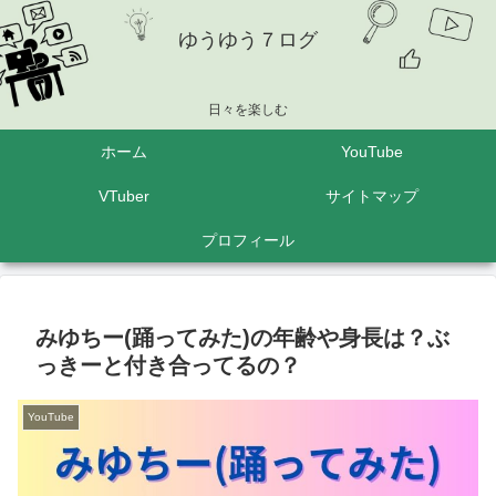
ゆうゆう７ログ
日々を楽しむ
ホーム
YouTube
VTuber
サイトマップ
プロフィール
みゆちー(踊ってみた)の年齢や身長は？ぶ
っきーと付き合ってるの？
YouTube