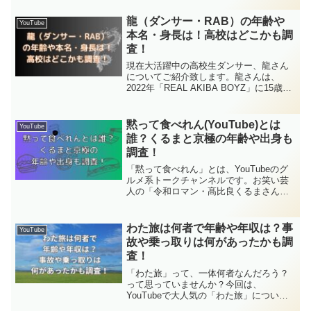
ロフィールから、「やらせ疑惑」、そし
てファンの間で特に話題の、とっきー
龍（ダンサー・RAB）の年齢や
YouTube
（とキツネ）さんの霊感や素顔の謎ま
本名・身長は！高校はどこかも調
で、徹底的に調査してみました！
査！
現在大活躍中の高校生ダンサー、龍さん
についてご紹介致します。龍さんは、
2022年「REAL AKIBA BOYZ」に15歳と
いう若さで新メンバーとして加入したフ
レッシュなダンサーです。ここでは、龍
さんがどんな人なのか、彼の本名は？
黙って食べれん(YouTube)とは
YouTube
身長は？ などなどご紹介いたします。
誰？くるまと京極の年齢や出身も
調査！
「黙って食べれん」とは、YouTubeのグ
ルメ系トークチャンネルです。お笑い芸
人の「令和ロマン・髙比良くるまさん」
と「9番街レトロ・京極風斗さん」の、お
二人によるチャンネルです。「黙って食
べれん」とは誰なのか、くるまさんや京
わた旅は何者で年齢や年収は？事
YouTube
極さんのプロフィールや、チャンネルの
故や乗っ取りは何があったかも調
魅力にも迫っていきます。
査！
「わた旅」って、一体何者なんだろう？
って思っていませんか？今回は、
YouTubeで大人気の「わた旅」につい
て、その魅力に迫ります。気になる年収