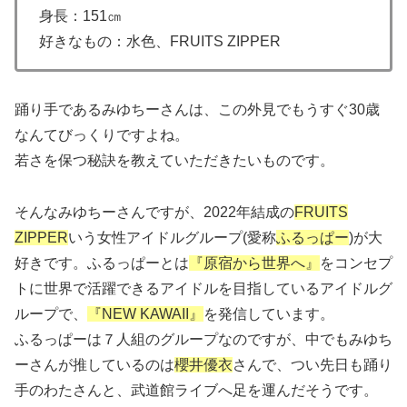
身長：151㎝
好きなもの：水色、FRUITS ZIPPER
踊り手であるみゆちーさんは、この外見でもうすぐ30歳
なんてびっくりですよね。
若さを保つ秘訣を教えていただきたいものです。
そんなみゆちーさんですが、2022年結成の
FRUITS
ZIPPER
いう女性アイドルグループ(愛称
ふるっぱー
)が大
好きです。ふるっぱーとは
『原宿から世界へ』
をコンセプ
トに世界で活躍できるアイドルを目指しているアイドルグ
ループで、
『NEW KAWAII』
を発信しています。
ふるっぱーは７人組のグループなのですが、中でもみゆち
ーさんが推しているのは
櫻井優衣
さんで、つい先日も踊り
手のわたさんと、武道館ライブへ足を運んだそうです。