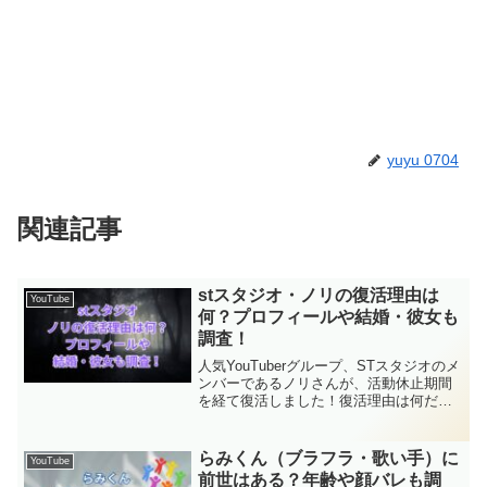
yuyu 0704
関連記事
stスタジオ・ノリの復活理由は
YouTube
何？プロフィールや結婚・彼女も
調査！
人気YouTuberグループ、STスタジオのメ
ンバーであるノリさんが、活動休止期間
を経て復活しました！復活理由は何だっ
たのか、結婚や彼女についても、気にな
っている人が多いようです。この記事で
は、ノリさんの復活理由や、ファンが気
らみくん（ブラフラ・歌い手）に
YouTube
になる結婚や彼...
前世はある？年齢や顔バレも調