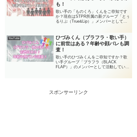
りしていきましょう！
も！
歌い手の「ものくろ」くんをご存知です
か？現在はSTPR所属の新グループ「とぅ
るりぷ（True&Lip）」メンバーとして活
躍中。この記事では、ものくろくんの年
齢・プロフィールから、実写・顔バレの
有無、前世や炎上についても徹底調査し
ひづみくん（ブラフラ・歌い手）
YouTube
た結果をお届けします！ ぜひ最後までお
に前世はある？年齢や顔バレも調
付き合いください。
査！
歌い手のひづみくんをご存知ですか？歌
い手グループ「ブラフラ（BLACK
FLAP）」のメンバーとして活動している
彼は、色気溢れる魅惑ボイスで多くのフ
ァンを虜にしているんです。今回は、ひ
づみくんの前世や中の人について、さら
には年齢や顔バレ情報まで徹底調査して
みました！
スポンサーリンク