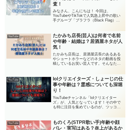
査！
みなさん、こんにちは！ 今回は、
YouTubeやTikTokで人気急上昇中の歌い
手グループ「ブラフラ（Black Flag）」
の青色担当、らみくんについて徹底調査
しました。透き通るようなハイトーンボ
イスと、弟キャラのような愛らしさでら
たかみち店長(芸人)は何者で名前
YouTube
み沼に...
や年齢・結婚は？居酒屋ネタが人
気！
たかみち店長は、居酒屋店長のあるある
やショートホラーなどのネタの動画を投
稿しているお笑い芸人です。そんなたか
みち店長は何者なのか、年齢や身長のプ
ロフィール、結婚しているのかなど気に
なる方が多いようです。そこで、たかみ
lolクリエイターズ・しょーじの仕
YouTube
ち店長は何者で、名前や年齢身長や結婚
事や年齢は？霊感についても深堀
について調査しましたので紹介します。
り！
YouTubeチャンネル「lolクリエイター
ズ」が、人気となっています！その中で
も特に注目を集めているのが、ツッコミ
役の“しょーじ”さん。この記事では、そん
なしょーじさんの気になる「仕事や年
齢」、そして「霊感」について徹底的に
ものくろ(STPR歌い手)年齢や顔
YouTube
調べてみました。彼の魅力を一緒に深掘
バレ・実写はある？炎上があるか