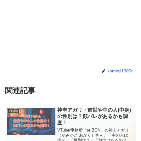
kaminji1300r
関連記事
神圭アガリ・前世や中の人(中身)
VTuber
の性別は？顔バレがあるかも調
査！
VTuber事務所「re;BON」の神圭アガリ
（かみかど あがり）さん。「中の人は
誰？」「性別は？」「前世はあるの？」