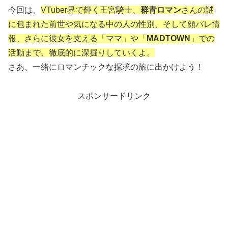
今回は、
VTuber界で輝く王宮騎士、
群青ロマン
さんの謎
に包まれた
前世
や気になる
中の人
の
性別
、そして
顔
バレ情
報、さらに彼女を支える「
ママ
」や「
MADTOWN
」での
活動まで、徹底的に深掘りしていくよ。
さあ、一緒にロマンチックな探求の旅に出かけよう！
スポンサードリンク