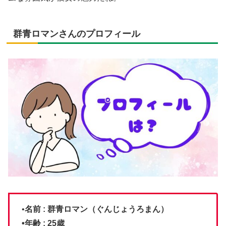
群青ロマンさんのプロフィール
•
名前
: 群青ロマン（ぐんじょうろまん）
•
年齢
: 25歳