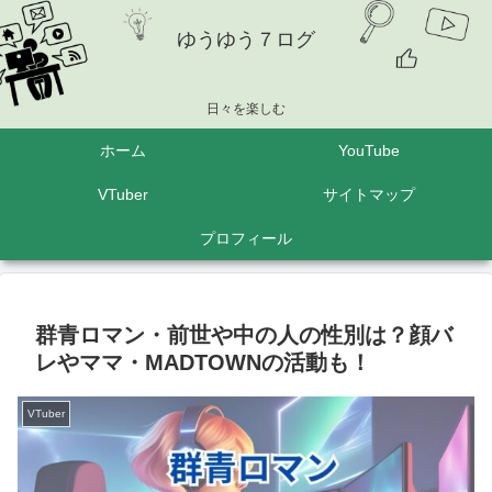
ゆうゆう７ログ
日々を楽しむ
ホーム
YouTube
VTuber
サイトマップ
プロフィール
群青ロマン・前世や中の人の性別は？顔バ
レやママ・MADTOWNの活動も！
VTuber