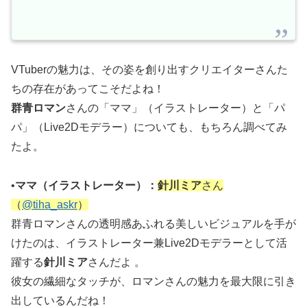
VTuberの魅力は、その姿を創り出すクリエイターさんた
ちの存在があってこそだよね！
群青ロマン
さんの「
ママ
」（イラストレーター）と「パ
パ」（Live2Dモデラー）についても、もちろん調べてみ
たよ。
•
ママ（イラストレーター）：
針川ミア
さん
（
@tiha_askr
）
群青ロマンさんの透明感あふれる美しいビジュアルを手が
けたのは、イラストレーター兼Live2Dモデラーとして活
躍する
針川ミア
さんだよ 。
彼女の繊細なタッチが、ロマンさんの魅力を最大限に引き
出しているんだね！