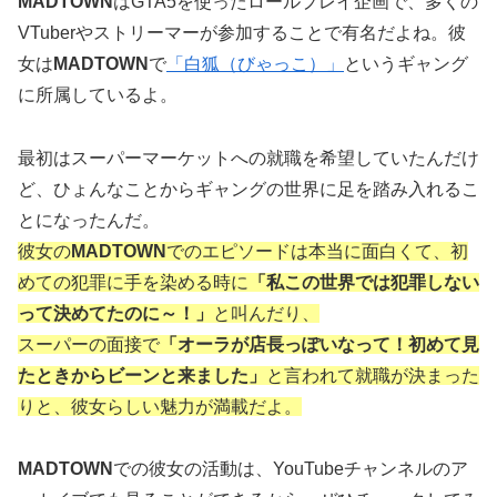
MADTOWN
はGTA5を使ったロールプレイ企画で、多くの
VTuberやストリーマーが参加することで有名だよね。彼
女は
MADTOWN
で
「白狐（びゃっこ）」
というギャング
に所属しているよ。
最初はスーパーマーケットへの就職を希望していたんだけ
ど、ひょんなことからギャングの世界に足を踏み入れるこ
とになったんだ。
彼女の
MADTOWN
でのエピソードは本当に面白くて、初
めての犯罪に手を染める時に
「私この世界では犯罪しない
って決めてたのに～！」
と叫んだり、
スーパーの面接で
「オーラが店長っぽいなって！初めて見
たときからビーンと来ました」
と言われて就職が決まった
りと、彼女らしい魅力が満載だよ。
MADTOWN
での彼女の活動は、YouTubeチャンネルのア