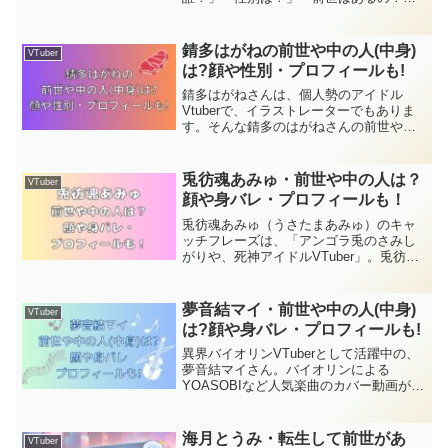
と気になって検索する人も増えていま
す。この記事では、神圭アガリさんのプ
ロフィールをはじめ、性別設定や前世、
錆多はがねの前世や中の人(中身)
VTuber
顔バレ情報、ママ・パパ情報まで整理し
は?顔や性別・プロフィールも!
ました。
錆多はがねさんは、個人勢のアイドル
Vtuberで、イラストレーターでもありま
す。そんな錆多のはがねさんの前世や中
の人のプロフィールや性別、顔バレがあ
るのかなどについて探っています。錆多
はがねさんがどんな人か何者なのか知り
兎彷魂あみゅ・前世や中の人は？
VTuber
たい方は、是非見てください。
顔や身バレ・プロフィールも！
兎彷魂あみゅ（うさたまあみゅ）のキャ
ッチフレーズは、「アンゴラ兎のさみし
がりや、死神アイドルVTuber」。兎彷魂
あみゅは可愛いいのに大雑把な性格で陰
キャ、自虐的発言をする面白いVTuberで
す。そんな兎彷魂あみゅの前世や中の
夢音結マイ・前世や中の人(中身)
VTuber
人、顔バレや身バレがあるのかプロフィ
は?顔や身バレ・プロフィールも!
ールとともに調査しました。
異界バイオリンVTuberとして活躍中の、
夢音結マイさん。バイオリンによる
YOASOBIなど人気楽曲のカバー動画が、
話題となっています。顔や身バレがある
のか、気になりますね。今回は夢音結マ
イさんを大調査！夢音結さんのプロフィ
海月とうみ・転生して前世があ
VTuber