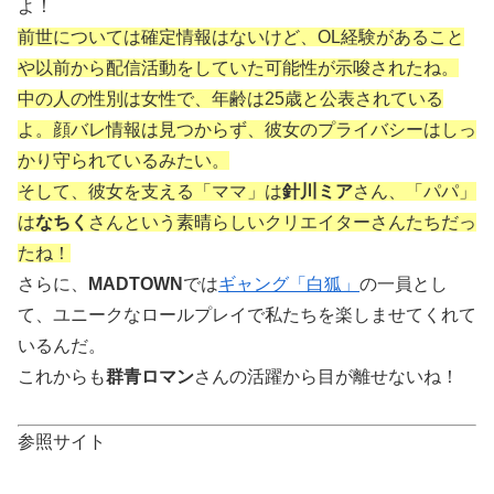
よ！
前世
については確定情報はないけど、OL経験があること
や以前から配信活動をしていた可能性が示唆されたね。
中の人
の
性別
は女性で、年齢は25歳と公表されている
よ。
顔
バレ情報は見つからず、彼女のプライバシーはしっ
かり守られているみたい。
そして、彼女を支える「
ママ
」は
針川ミア
さん、「パパ」
は
なちく
さんという素晴らしいクリエイターさんたちだっ
たね！
さらに、
MADTOWN
では
ギャング「白狐」
の一員とし
て、ユニークなロールプレイで私たちを楽しませてくれて
いるんだ。
これからも
群青ロマン
さんの活躍から目が離せないね！
参照サイト