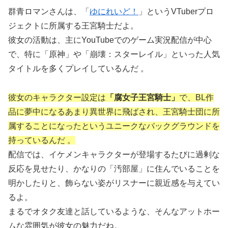
群青ロマンさんは、「
ゆにれいど！
」というVTuberプロ
ジェクトに所属する王宮騎士だよ。
彼女の活動は、主にYouTubeでのゲーム実況配信が中心
で、特に「原神」や「崩壊：スターレイル」といった人気
タイトルを多くプレイしているんだ 。
彼女のキャラクター設定は
「腐女子王宮騎士」
で、BL作
品に夢中になるあまり異世界に飛ばされ、王宮騎士団に所
属することになったというユニークなバックグラウンドを
持っているんだ 。
配信では、イケメンキャラクターが登場するたびに過剰な
反応を見せたり、かなりの「汚部屋」に住んでいることを
明かしたりと、飾らない姿がリスナーに親近感を与えてい
るよ。
まるでオタク友達と話しているような、そんなアットホー
ムな雰囲気が彼女の魅力だね。