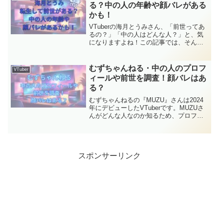
ールを交えながら、前世や中の人につい
る？中の人の年齢や顔バレがある
て探っていきますよ。
かも！
VTuberの海月とうみさん、「前世ってあ
るの？」「中の人はどんな人？」と、気
になりますよね！この記事では、そんな
海月とうみさんの魅力と、みなさんが気
になる「前世」や「中の人」について、
さらに顔バレがあるかどうかも迫ってい
むずちゃんねる・中の人のプロフ
VTuber
きます！
ィールや前世を調査！顔バレはあ
る？
むずちゃんねるの『MUZU』さんは2024
年にデビューしたVTuberです。MUZUさ
んがどんな人なのか知るため、プロフィ
ールを調査しました。また、MUZUさん
の「前世」や「中の人」についての情報
も調査しましたので、MUZUさんの事を
よくわかってもらえるような内容になっ
たのではないかと思います。
スポンサーリンク