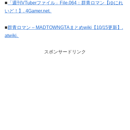
■
「週刊VTuberファイル」File.064：群青ロマン【ゆにれ
いど！】. 4Gamer.net.
■
群青ロマン – MADTOWNGTAまとめwiki【10/15更新】.
atwiki.
スポンサードリンク