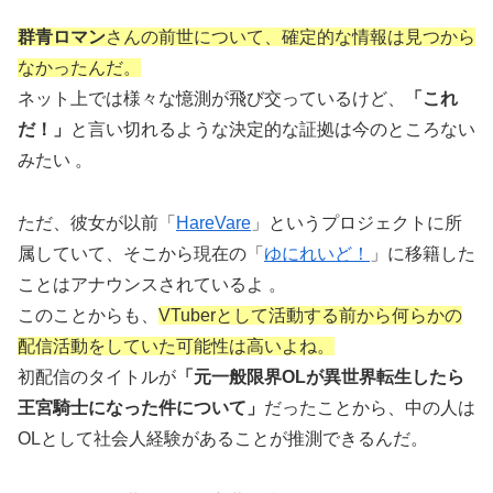
群青ロマン
さんの
前世
について、確定的な情報は見つから
なかったんだ。
ネット上では様々な憶測が飛び交っているけど、
「これ
だ！」
と言い切れるような決定的な証拠は今のところない
みたい 。
ただ、彼女が以前「
HareVare
」というプロジェクトに所
属していて、そこから現在の「
ゆにれいど！
」に移籍した
ことはアナウンスされているよ 。
このことからも、
VTuberとして活動する前から何らかの
配信活動をしていた可能性は高いよね。
初配信のタイトルが
「元一般限界OLが異世界転生したら
王宮騎士になった件について」
だったことから、中の人は
OLとして社会人経験があることが推測できるんだ。