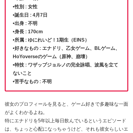
•性別
: 女性
•
誕生日
: 4月7日
•
出身
: 不明
•
身長
: 170cm
•
所属
: ゆにれいど！1期生（EINS）
•
好きなもの
: エナドリ、乙女ゲーム、BLゲーム、
HoYoverseのゲーム（原神、崩壊）
•
特技
: ワザップジョルノの完全詠唱、波風を立て
ないこと
•
苦手なもの
: 不明
彼女のプロフィールを見ると、ゲーム好きで多趣味な一面
がよくわかるよね。
特にエナドリを5年以上毎日飲んでいるというエピソード
は、ちょっと心配になっちゃうけど、それも彼女らしいエ