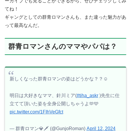
ーカイブでも見ることができるから、ぜひチェックしてみ
てね！
ギャングとしての群青ロマンさんも、また違った魅力があ
って最高なんだ。
群青ロマンさんのママやパパは？
新しくなった群青ロマンの姿はどうかな？？☺️
明日は大好きなママ、針川ミア(
#tiha_askr
)先生に仕
立てて頂いた姿を全身公開しちゃうよ🫶️🩵
pic.twitter.com/1FIhVeGfct
— 群青ロマン💎🗡️ (@GunjoRoman)
April 12, 2024