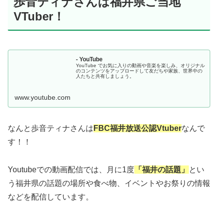
歩音ティナさんは福井県ご当地
VTuber！
- YouTube
YouTube でお気に入りの動画や音楽を楽しみ、オリジナル
のコンテンツをアップロードして友だちや家族、世界中の
人たちと共有しましょう。
www.youtube.com
なんと歩音ティナさんは
FBC福井放送公認Vtuber
なんで
す！！
Youtubeでの動画配信では、月に1度
「
福井の話題」
とい
う福井県の話題の場所や食べ物、イベントやお祭りの情報
などを配信しています。