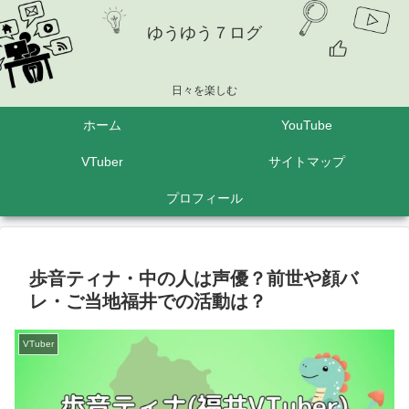
ゆうゆう７ログ
日々を楽しむ
ホーム
YouTube
VTuber
サイトマップ
プロフィール
歩音ティナ・中の人は声優？前世や顔バ
レ・ご当地福井での活動は？
VTuber