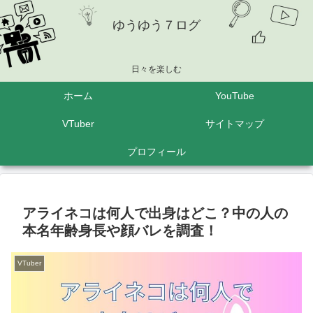
ゆうゆう７ログ
日々を楽しむ
ホーム
YouTube
VTuber
サイトマップ
プロフィール
アライネコは何人で出身はどこ？中の人の
本名年齢身長や顔バレを調査！
VTuber