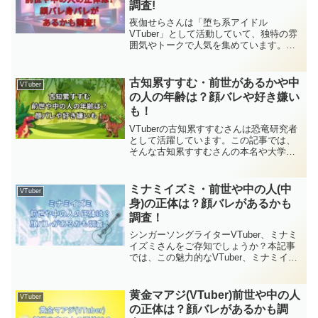
調査!
夜伽せらさんは「堕ち系アイドル
VTuber」として活動していて、独特の雰
囲気やトークで人気を集めています。フ
ァンのあいだでは「前世・中の人」の話
題がよく出ていて、気になる人も多いは
ずです。この記事では、夜伽せらさんの
古知累すすむ・前世があるかや中
VTuber
プロフィールや中の人の噂...
の人の年齢は？顔バレや好き嫌い
も！
VTuberの古知累すすむさんは恐竜研究者
として活躍しています。この記事では、
そんな古知累すすむさんの本名や大学な
どの詳しいプロフィールから、皆さんが
気になる顔バレの真相、そして中の人の
年齢や好きなもの・苦手なものまで、フ
ミナミイズミ・前世や中の人(中
VTuber
ァン目線で徹底的に深掘りしていきま
身)の正体は？顔バレがあるかも
す。
調査！
シンガーソングライターVTuber、ミナミ
イズミさんをご存知でしょうか？本記事
では、この魅力的なVTuber、ミナミイズ
ミさんの活動の深掘りや、ファンが気に
なる前世、そして中の人の正体、さらに
は顔バレの可能性について徹底的に調査
黄金マアジ(VTuber)前世や中の人
VTuber
していきます。
の正体は？顔バレがあるかも調