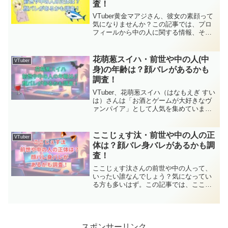
査！
VTuber黄金マアジさん、彼女の素顔って
気になりませんか？この記事では、プロ
フィールから中の人に関する情報、そし
て前世や顔バレの可能性まで、徹底的に
調査します。 読むことで、黄金マアジさ
んへの理解が深まり、彼女の魅力をさら
花萌葱スイハ・前世や中の人(中
VTuber
に堪能できるはずです。さあ、黄金マア
身)の年齢は？顔バレがあるかも
ジさんの謎解きを始めましょう！
調査！
VTuber、花萌葱スイハ（はなもえぎ すい
は）さんは「お酒とゲームが大好きなヴ
ァンパイア」として人気を集めていま
す。今回は、花萌葱スイハさんのプロフ
ィールをはじめ、気になる前世や中の人
の年齢、顔バレの噂について徹底調査し
ここじぇす汰・前世や中の人の正
VTuber
ました！花萌葱スイハさんの前世や中の
体は？顔バレ身バレがあるかも調
人に興味がある方は、ぜひ読んでみてく
査！
ださいね。
ここじぇす汰さんの前世や中の人って、
いったい誰なんでしょう？気になってい
る方も多いはず。この記事では、ここじ
ぇす汰さんのプロフィールをはじめ、顔
バレ・身バレの有無、前世の考察、マ
マ・パパ情報まで調べてみました。
スポンサーリンク